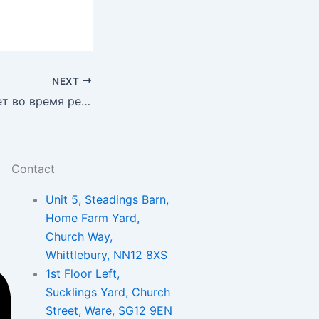
NEXT
Промокод Мелбет во время регистрирования, все промокоды на данный момент
Contact
Unit 5, Steadings Barn,
Home Farm Yard,
Church Way,
Whittlebury, NN12 8XS
1st Floor Left,
Sucklings Yard, Church
Street, Ware, SG12 9EN