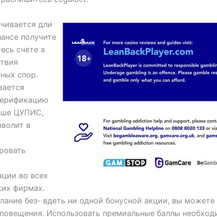
чивается дли
ансе получите
есь счете а
ствия
ных спор.
вается
верификацию
ьше ЦУПИС,
волит в
ровать
ции во всех
ких фирмах.
ание без- вдеть ни одной бонусной акции, вы можете
повещения. Использовать премиальные баллы необход