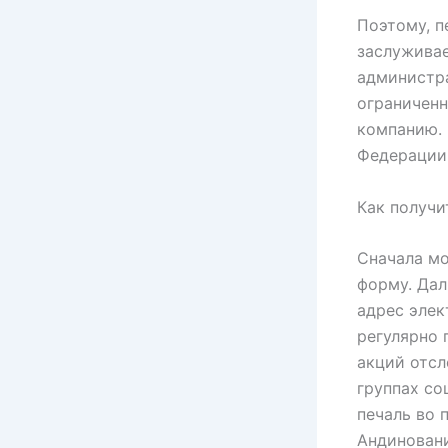
Поэтому, п
заслуживае
администра
ограниченн
компанию.
Федерации
Как получи
Сначала мо
форму. Дал
адрес элек
регулярно 
акций отсл
группах со
печаль во 
Андиновани