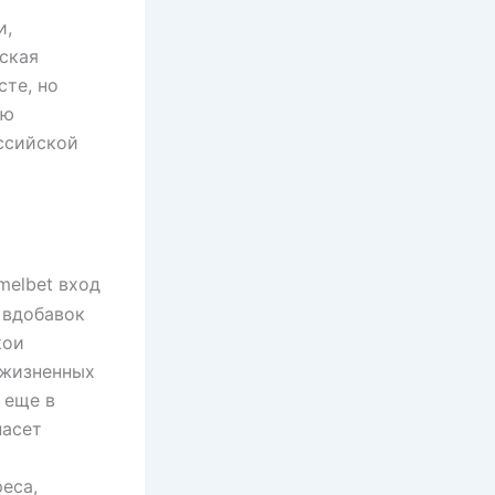
и,
ская
те, но
ую
ссийской
 вдобавок
кои
 жизненных
 еще в
пасет
еса,