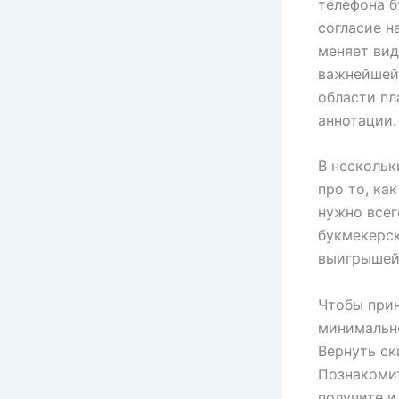
телефона б
согласие н
меняет вид
важнейшей 
области пл
аннотации.
В нескольк
про то, ка
нужно всег
букмекерс
выигрышей
Чтобы прин
минимально
Вернуть ск
Познакомит
получите и