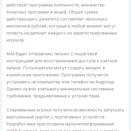
действует программа лояльности, множество
бонусных программ и акций. Общая сумма
действующего джекпота составляет несколько
миллионов рублей, которые в любой момент могут
попасть на депозит каждого из зарегистрированных
игроков.
Mail будет отправлено письмо с пошаговой
инструкцией для восстановления доступа к учетной
записи. Пользователи могут создать аккаунт в
клиентском приложении. Программу получится
установить на компьютер или телефон на Андроид.
Однако нужно учитывать минимальные системные
требования, предъявляемые к устройствам.
Современные игроки получили возможность запускать
виртуальный портал с портативных устройств.
Разработчики приготовили мультиплатформенный
HTML5-клиент, доступный для операционных систем