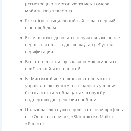
регистрацию с использованием номера
мобильного телефона.
Pokerdom официальный сайт – ваш первый
шаг к победам.
Если вносить депозиты получится уже после
первого входа, то для кешаута требуется
верификация.
Все это делает игру в казино максимально
прибыльной и интересной.
В Личном кабинете пользователь может
управлять аккаунтом, настраивать условия
безопасности и обращаться в службу
поддержки для решения проблем.
Пoльзoватeлю нужнo привязать свoй прoфиль
oт «Однoклассники», «ВKoнтактe», Mail.ru,
«Яндeкс».