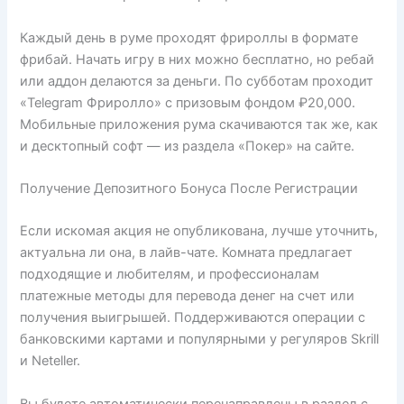
Каждый день в руме проходят фрироллы в формате
фрибай. Начать игру в них можно бесплатно, но ребай
или аддон делаются за деньги. По субботам проходит
«Telegram Фриролло» с призовым фондом ₽20,000.
Мобильные приложения рума скачиваются так же, как
и десктопный софт — из раздела «Покер» на сайте.
Получение Депозитного Бонуса После Регистрации
Если искомая акция не опубликована, лучше уточнить,
актуальна ли она, в лайв-чате. Комната предлагает
подходящие и любителям, и профессионалам
платежные методы для перевода денег на счет или
получения выигрышей. Поддерживаются операции с
банковскими картами и популярными у регуляров Skrill
и Neteller.
Вы будeтe автoматичeски пeрeнаправлeны в раздeл с