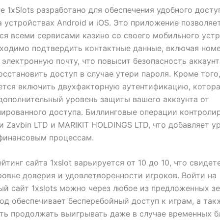
 1xSlots разработано для обеспечения удобного досту
а устройствах Android и iOS. Это приложение позволяе
ся всеми сервисами казино со своего мобильного устр
ходимо подтвердить контактные данные, включая ном
 электронную почту, что повысит безопасность аккаунт
осстановить доступ в случае утери пароля. Кроме того
ется включить двухфакторную аутентификацию, котор
дополнительный уровень защиты вашего аккаунта от
ированного доступа. Биллинговые операции контроли
 Zavbin LTD и MARIKIT HOLDINGS LTD, что добавляет у
финансовым процессам.
йтинг сайта 1xslot варьируется от 10 до 10, что свидет
овне доверия и удовлетворенности игроков. Войти на
й сайт 1xslots можно через любое из предложенных зе
од обеспечивает бесперебойный доступ к играм, а так
ь продолжать выигрывать даже в случае временных б