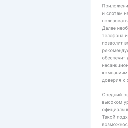
Приложение
и слотам н
пользовать
Далее необ
телефона и
позволит в
рекоменду
обеспечит 
несанкцион
компаниями
доверия к 
Средний ре
высоком ур
официальны
Такой подх
возможност