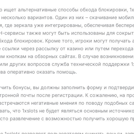
то ищет альтернативные способы обхода блокировки, 1x
 несколько вариантов. Один из них – скачивание мобил
, где зеркала уже интегрированы, обеспечивая беспе
Н-сервисы также могут быть использованы для сокрыт
бхода блокировок. Кроме того, игроки могут получать
 ссылки через рассылку от казино или путем перехода
м кнопкам на обзорных сайтах. В случае возникновен
или других вопросов служба технической поддержки 1x
ова оперативно оказать помощь.
чить бонусы, вы должны заполнить форму и подтверди
тронной почты после регистрации. К сожалению, на пр
встречаются негативные мнения по поводу подобных са
вать, что 1xslots не будет являться основным источник
осто развлечение с возможностью получить хорошую п
 1xslots позволяет пользователям снимать деньги, зап