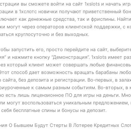
страции вы сможете войти на сайт 1xslots и начать игр
рации в 1хслотс новички получают приветственный бон
лючает как денежные средства, так и фриспины. Найти
ки могут через операторов клиентской поддержки, с 
аться круглосуточно и без выходных.
тобы запустить его, просто перейдите на сайт, выберит
ия” и нажмите кнопку “Демонстрация”. 1xslots имеет ра
ерез который клиент может совершать любые финансов
Этот способ дает возможность вращать барабаны люб
 сайта, без депозита и регистрации. Во-первых, в зала
риуроченные к самым разным событиям. Во-вторых, в 
но есть лишь лицензионное ПО для игры на деньги. Мно
ли могут воспользоваться уникальным предложением,
 себя бесплатные спины и бонусы на депозит.
ния О Бывшем Будут Стерты В Лотерее Кредитных Сло