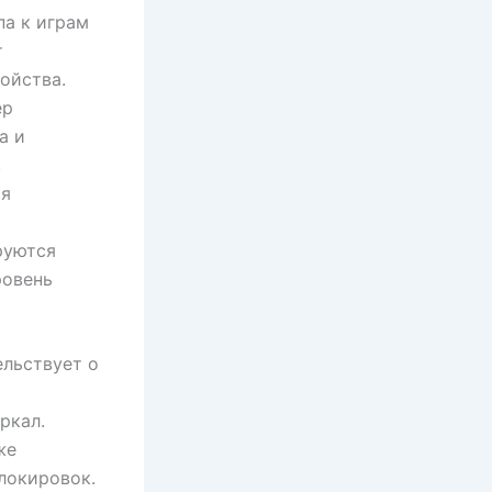
па к играм
т
ойства.
ер
а и
,
ая
руются
ровень
ельствует о
ркал.
же
локировок.